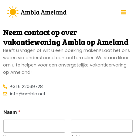
Ga
Main
naar
Men
de
inhoud
Neem contact op over
vakantiewoning Ambla op Ameland
Heeft u vragen of wilt u een boeking maken? Laat het ons
weten via onderstaand contactformulier. We staan klaar
om u te helpen voor een onvergetelijke vakantieervaring
op Ameland!
+31 6 22069728
info@ambla.net
Naam
*